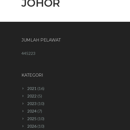
JOHOR
JUMLAH PELAWAT
445223
KATEGORI
2021
(16)
2022
(5)
2023
(10)
2024
(7)
2025
(10)
2026
(10)