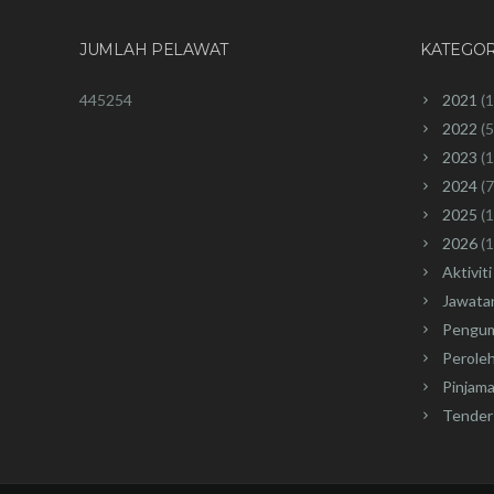
JUMLAH PELAWAT
KATEGOR
445254
2021
(1
2022
(5
2023
(1
2024
(7
2025
(1
2026
(1
Aktiviti
Jawata
Pengu
Perole
Pinjam
Tender