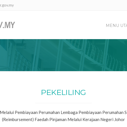
r.gov.my
MENU UT
PEKELILING
 Melalui Pembiayaan Perumahan Lembaga Pembiayaan Perumahan Se
(Reimbursement) Faedah Pinjaman Melalui Kerajaan Negeri Johor