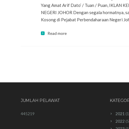
Yang Amat Arif Dato’ / Tuan / Puan, I
NEGERI JOHOR Dengan segala hormatnya, saya m
Kosong di Pejabat Perbendaharaan Negeri Joho
Read more
JUMLAH PELAWAT
KATEGOR
445219
2021
(1
2022
(5
2023
(1