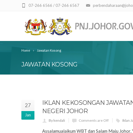
07-266 6566 / 07-266 6567
perbendaharaan@joho
Home
Jawatan Kosong
JAWATAN KOSONG
IKLAN KEKOSONGAN JAWATA
27
NEGERI JOHOR
Jan
By kendali
Comments are Off
Iklan 
Assalamualaikum WBT dan Salam Maju Johor, Y