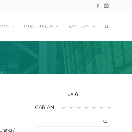
AMA
MUAT TURUN
BANTUAN
A
A
A
CARIAN
 Ungku /