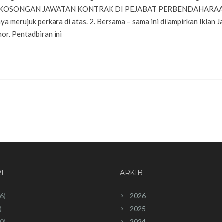
KLAN KEKOSONGAN JAWATAN KONTRAK DI PEJABAT PERBENDAHARA
erujuk perkara di atas. 2. Bersama – sama ini dilampirkan Iklan 
r. Pentadbiran ini
I
ARKIB
6)
2026
)
2025
0)
2024