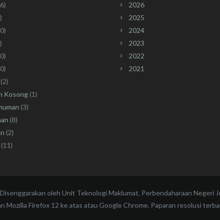
6)
2026
)
2025
0)
2024
)
2023
0)
2022
0)
2021
(2)
n Kosong
(1)
muman
(3)
han
(8)
an
(2)
(11)
 Disenggarakan oleh Unit Teknologi Maklumat, Perbendaharaan Negeri J
 Mozilla Firefox 12 ke atas atau Google Chrome. Paparan resolusi terba