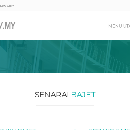
r.gov.my
MENU UT
SENARAI
BAJET