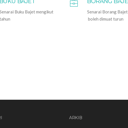
BUKU BAJET
BORANG BAJ
Senarai Buku Bajet mengikut
Senarai Borang Bajet
tahun
boleh dimuat turun
I
ARKIB