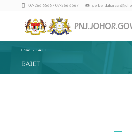
07-266 6566 / 07-266 6567
perbendaharaan@joho
Home
BAJET
BAJET